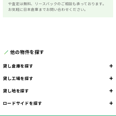
や査定は無料、リースバックのご相談も承っております。
お気軽に日本倉庫までお問い合わせください。
他の物件を探す
+
貸し倉庫を探す
+
貸し工場を探す
東京都
23区
+
貸し地を探す
東京都
千代田区
中央区
港区
新宿区
文京区
23区
+
ロードサイドを探す
東京都
台東区
墨田区
江東区
品川区
目黒区
大田区
千代田区
世田谷区
中央区
渋谷区
港区
新宿区
中野区
文京区
杉並区
23区