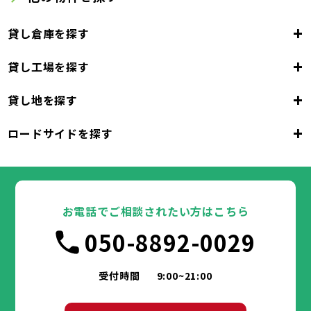
+
貸し倉庫を探す
+
貸し工場を探す
東京都
23区
+
貸し地を探す
東京都
千代田区
中央区
港区
新宿区
文京区
23区
+
ロードサイドを探す
東京都
台東区
墨田区
江東区
品川区
目黒区
大田区
千代田区
世田谷区
中央区
渋谷区
港区
新宿区
中野区
文京区
杉並区
23区
東京都
豊島区
台東区
北区
墨田区
荒川区
江東区
板橋区
品川区
練馬区
目黒区
足立区
葛飾区
大田区
千代田区
江戸川区
世田谷区
中央区
渋谷区
港区
新宿区
中野区
文京区
杉並区
23区
豊島区
台東区
北区
墨田区
荒川区
江東区
板橋区
品川区
練馬区
目黒区
足立区
お電話でご相談されたい方はこちら
葛飾区
大田区
千代田区
江戸川区
世田谷区
中央区
渋谷区
港区
新宿区
中野区
文京区
杉並区
市部
050-8892-0029
豊島区
台東区
北区
墨田区
荒川区
江東区
板橋区
品川区
練馬区
目黒区
足立区
葛飾区
大田区
江戸川区
世田谷区
渋谷区
中野区
杉並区
八王子市
立川市
武蔵野市
三鷹市
青梅市
市部
豊島区
北区
荒川区
板橋区
練馬区
足立区
受付時間
9:00~21:00
府中市
昭島市
調布市
町田市
小金井市
葛飾区
江戸川区
小平市
八王子市
日野市
立川市
東村山市
武蔵野市
国分寺市
三鷹市
国立市
青梅市
市部