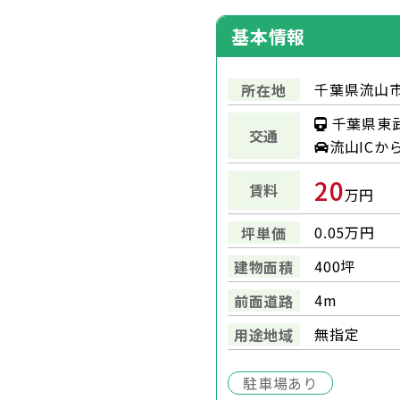
基本情報
千葉県流山市
所在地
千葉県東武
交通
流山ICか
20
賃料
万円
0.05万円
坪単価
400坪
建物面積
4m
前面道路
無指定
用途地域
駐車場あり