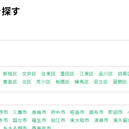
を探す
新宿区
文京区
台東区
墨田区
江東区
品川区
目黒
豊島区
北区
荒川区
板橋区
練馬区
足立区
葛飾区
野市
三鷹市
青梅市
府中市
昭島市
調布市
町田市
寺市
国立市
福生市
狛江市
東大和市
清瀬市
東久留
あきる野市
西東京市