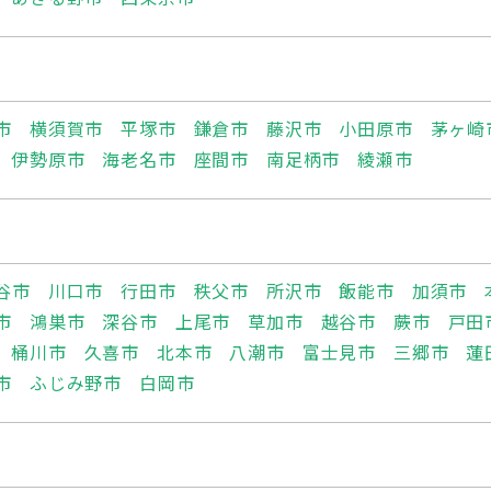
市
横須賀市
平塚市
鎌倉市
藤沢市
小田原市
茅ヶ崎
伊勢原市
海老名市
座間市
南足柄市
綾瀬市
谷市
川口市
行田市
秩父市
所沢市
飯能市
加須市
市
鴻巣市
深谷市
上尾市
草加市
越谷市
蕨市
戸田
桶川市
久喜市
北本市
八潮市
富士見市
三郷市
蓮
市
ふじみ野市
白岡市