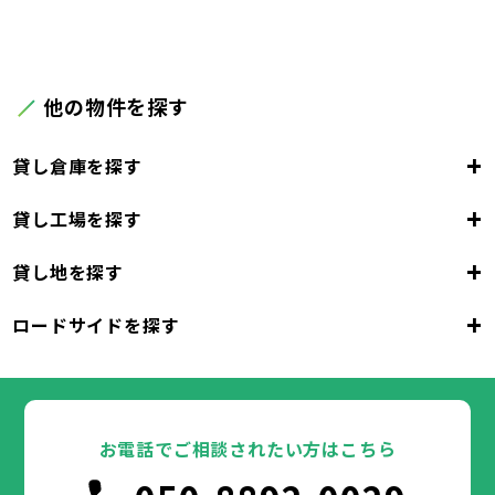
他の物件を探す
+
貸し倉庫を探す
+
貸し工場を探す
東京都
23区
+
貸し地を探す
東京都
千代田区
中央区
港区
新宿区
文京区
23区
+
ロードサイドを探す
東京都
台東区
墨田区
江東区
品川区
目黒区
大田区
千代田区
世田谷区
中央区
渋谷区
港区
新宿区
中野区
文京区
杉並区
23区
東京都
豊島区
台東区
北区
墨田区
荒川区
江東区
板橋区
品川区
練馬区
目黒区
足立区
葛飾区
大田区
千代田区
江戸川区
世田谷区
中央区
渋谷区
港区
新宿区
中野区
文京区
杉並区
23区
豊島区
台東区
北区
墨田区
荒川区
江東区
板橋区
品川区
練馬区
目黒区
足立区
お電話でご相談されたい方はこちら
葛飾区
大田区
千代田区
江戸川区
世田谷区
中央区
渋谷区
港区
新宿区
中野区
文京区
杉並区
市部