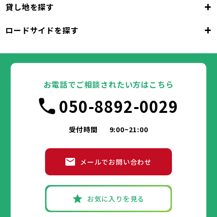
23区
+
貸し地を探す
東京都
千代田区
中央区
港区
新宿区
文京区
23区
+
ロードサイドを探す
東京都
台東区
墨田区
江東区
品川区
目黒区
大田区
千代田区
世田谷区
中央区
渋谷区
港区
新宿区
中野区
文京区
杉並区
23区
東京都
豊島区
台東区
北区
墨田区
荒川区
江東区
板橋区
品川区
練馬区
目黒区
足立区
葛飾区
大田区
千代田区
江戸川区
世田谷区
中央区
渋谷区
港区
新宿区
中野区
文京区
杉並区
23区
豊島区
台東区
北区
墨田区
荒川区
江東区
板橋区
品川区
練馬区
目黒区
足立区
お電話でご相談されたい方はこちら
葛飾区
大田区
千代田区
江戸川区
世田谷区
中央区
渋谷区
港区
新宿区
中野区
文京区
杉並区
市部
050-8892-0029
豊島区
台東区
北区
墨田区
荒川区
江東区
板橋区
品川区
練馬区
目黒区
足立区
葛飾区
大田区
江戸川区
世田谷区
渋谷区
中野区
杉並区
八王子市
立川市
武蔵野市
三鷹市
青梅市
市部
豊島区
北区
荒川区
板橋区
練馬区
足立区
受付時間
9:00~21:00
府中市
昭島市
調布市
町田市
小金井市
葛飾区
江戸川区
小平市
八王子市
日野市
立川市
東村山市
武蔵野市
国分寺市
三鷹市
国立市
青梅市
市部
福生市
府中市
狛江市
昭島市
東大和市
調布市
町田市
清瀬市
小金井市
東久留米市
メールでお問い合わせ
武蔵村山市
小平市
八王子市
日野市
立川市
多摩市
東村山市
武蔵野市
稲城市
国分寺市
羽村市
三鷹市
国立市
青梅市
市部
あきる野市
福生市
府中市
狛江市
昭島市
西東京市
東大和市
調布市
町田市
清瀬市
小金井市
東久留米市
武蔵村山市
小平市
八王子市
日野市
立川市
多摩市
東村山市
武蔵野市
稲城市
国分寺市
羽村市
三鷹市
国立市
青梅市
お気に入りを見る
あきる野市
福生市
府中市
狛江市
昭島市
西東京市
東大和市
調布市
町田市
清瀬市
小金井市
東久留米市
神奈川県
武蔵村山市
小平市
日野市
多摩市
東村山市
稲城市
国分寺市
羽村市
国立市