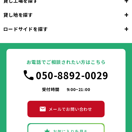
+
貸し工場を探す
東京都
23区
+
貸し地を探す
東京都
千代田区
中央区
港区
新宿区
文京区
23区
+
ロードサイドを探す
東京都
台東区
墨田区
江東区
品川区
目黒区
大田区
千代田区
世田谷区
中央区
渋谷区
港区
新宿区
中野区
文京区
杉並区
23区
東京都
豊島区
台東区
北区
墨田区
荒川区
江東区
板橋区
品川区
練馬区
目黒区
足立区
葛飾区
大田区
千代田区
江戸川区
世田谷区
中央区
渋谷区
港区
新宿区
中野区
文京区
杉並区
23区
豊島区
台東区
北区
墨田区
荒川区
江東区
板橋区
品川区
練馬区
目黒区
足立区
お電話でご相談されたい方はこちら
葛飾区
大田区
千代田区
江戸川区
世田谷区
中央区
渋谷区
港区
新宿区
中野区
文京区
杉並区
市部
050-8892-0029
豊島区
台東区
北区
墨田区
荒川区
江東区
板橋区
品川区
練馬区
目黒区
足立区
葛飾区
大田区
江戸川区
世田谷区
渋谷区
中野区
杉並区
八王子市
立川市
武蔵野市
三鷹市
青梅市
市部
豊島区
北区
荒川区
板橋区
練馬区
足立区
受付時間
9:00~21:00
府中市
昭島市
調布市
町田市
小金井市
葛飾区
江戸川区
小平市
八王子市
日野市
立川市
東村山市
武蔵野市
国分寺市
三鷹市
国立市
青梅市
市部
福生市
府中市
狛江市
昭島市
東大和市
調布市
町田市
清瀬市
小金井市
東久留米市
メールでお問い合わせ
武蔵村山市
小平市
八王子市
日野市
立川市
多摩市
東村山市
武蔵野市
稲城市
国分寺市
羽村市
三鷹市
国立市
青梅市
市部
あきる野市
福生市
府中市
狛江市
昭島市
西東京市
東大和市
調布市
町田市
清瀬市
小金井市
東久留米市
武蔵村山市
小平市
八王子市
日野市
立川市
多摩市
東村山市
武蔵野市
稲城市
国分寺市
羽村市
三鷹市
国立市
青梅市
お気に入りを見る