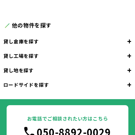
他の物件を探す
+
貸し倉庫を探す
+
貸し工場を探す
東京都
23区
+
貸し地を探す
東京都
千代田区
中央区
港区
新宿区
文京区
23区
+
ロードサイドを探す
東京都
台東区
墨田区
江東区
品川区
目黒区
大田区
千代田区
世田谷区
中央区
渋谷区
港区
新宿区
中野区
文京区
杉並区
23区
東京都
豊島区
台東区
北区
墨田区
荒川区
江東区
板橋区
品川区
練馬区
目黒区
足立区
葛飾区
大田区
千代田区
江戸川区
世田谷区
中央区
渋谷区
港区
新宿区
中野区
文京区
杉並区
23区
豊島区
台東区
北区
墨田区
荒川区
江東区
板橋区
品川区
練馬区
目黒区
足立区
お電話でご相談されたい方はこちら
葛飾区
大田区
千代田区
江戸川区
世田谷区
中央区
渋谷区
港区
新宿区
中野区
文京区
杉並区
市部
050-8892-0029
豊島区
台東区
北区
墨田区
荒川区
江東区
板橋区
品川区
練馬区
目黒区
足立区