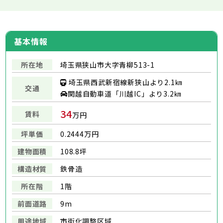
基本情報
所在地
埼玉県狭山市大字青柳513-1
埼玉県西武新宿線新狭山より2.1㎞
交通
関越自動車道「川越IC」より3.2㎞
34
賃料
万円
坪単価
0.2444万円
建物面積
108.8坪
構造材質
鉄骨造
所在階
1階
前面道路
9m
用途地域
市街化調整区域