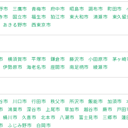
野市
三鷹市
青梅市
府中市
昭島市
調布市
町田市
寺市
国立市
福生市
狛江市
東大和市
清瀬市
東久留
あきる野市
西東京市
市
横須賀市
平塚市
鎌倉市
藤沢市
小田原市
茅ヶ崎
伊勢原市
海老名市
座間市
南足柄市
綾瀬市
谷市
川口市
行田市
秩父市
所沢市
飯能市
加須市
市
鴻巣市
深谷市
上尾市
草加市
越谷市
蕨市
戸田
桶川市
久喜市
北本市
八潮市
富士見市
三郷市
蓮
市
ふじみ野市
白岡市