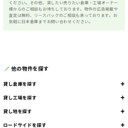
ください。その他、貸したい売りたい倉庫・工場オーナー
様からのご相談もお待ちしております。物件の広告掲載や
査定は無料、リースバックのご相談も承っております。お
気軽に日本倉庫までお問い合わせください。
他の物件を探す
+
貸し倉庫を探す
+
貸し工場を探す
東京都
23区
+
貸し地を探す
東京都
千代田区
中央区
港区
新宿区
文京区
23区
+
ロードサイドを探す
東京都