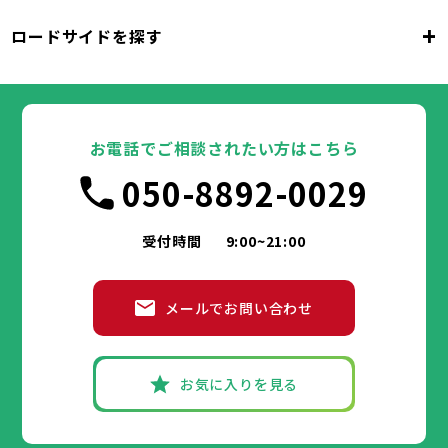
千代田区
中央区
港区
新宿区
文京区
23区
+
ロードサイドを探す
東京都
台東区
墨田区
江東区
品川区
目黒区
大田区
千代田区
世田谷区
中央区
渋谷区
港区
新宿区
中野区
文京区
杉並区
23区
東京都
豊島区
台東区
北区
墨田区
荒川区
江東区
板橋区
品川区
練馬区
目黒区
足立区
葛飾区
大田区
千代田区
江戸川区
世田谷区
中央区
渋谷区
港区
新宿区
中野区
文京区
杉並区
23区
豊島区
台東区
北区
墨田区
荒川区
江東区
板橋区
品川区
練馬区
目黒区
足立区
お電話でご相談されたい方はこちら
葛飾区
大田区
千代田区
江戸川区
世田谷区
中央区
渋谷区
港区
新宿区
中野区
文京区
杉並区
市部
050-8892-0029
豊島区
台東区
北区
墨田区
荒川区
江東区
板橋区
品川区
練馬区
目黒区
足立区
葛飾区
大田区
江戸川区
世田谷区
渋谷区
中野区
杉並区
八王子市
立川市
武蔵野市
三鷹市
青梅市
市部
豊島区
北区
荒川区
板橋区
練馬区
足立区
受付時間
9:00~21:00
府中市
昭島市
調布市
町田市
小金井市
葛飾区
江戸川区
小平市
八王子市
日野市
立川市
東村山市
武蔵野市
国分寺市
三鷹市
国立市
青梅市
市部
福生市
府中市
狛江市
昭島市
東大和市
調布市
町田市
清瀬市
小金井市
東久留米市
メールでお問い合わせ
武蔵村山市
小平市
八王子市
日野市
立川市
多摩市
東村山市
武蔵野市
稲城市
国分寺市
羽村市
三鷹市
国立市
青梅市
市部
あきる野市
福生市
府中市
狛江市
昭島市
西東京市
東大和市
調布市
町田市
清瀬市
小金井市
東久留米市
武蔵村山市
小平市
八王子市
日野市
立川市
多摩市
東村山市
武蔵野市
稲城市
国分寺市
羽村市
三鷹市
国立市
青梅市
お気に入りを見る
あきる野市
福生市
府中市
狛江市
昭島市
西東京市
東大和市
調布市
町田市
清瀬市
小金井市
東久留米市
神奈川県
武蔵村山市
小平市
日野市
多摩市
東村山市
稲城市
国分寺市
羽村市
国立市
あきる野市
福生市
狛江市
西東京市
東大和市
清瀬市
東久留米市