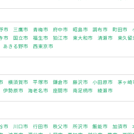
野市
三鷹市
青梅市
府中市
昭島市
調布市
町田市
寺市
国立市
福生市
狛江市
東大和市
清瀬市
東久留
あきる野市
西東京市
市
横須賀市
平塚市
鎌倉市
藤沢市
小田原市
茅ヶ崎
伊勢原市
海老名市
座間市
南足柄市
綾瀬市
谷市
川口市
行田市
秩父市
所沢市
飯能市
加須市