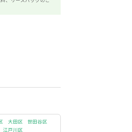
無料、リースバックのご
区
大田区
世田谷区
江戸川区