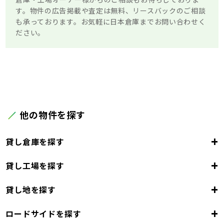
す。物件の広告掲載や査定は無料、リースバックのご相談
も承っております。お気軽に日本倉庫までお問い合わせく
ださい。
他の物件を探す
+
貸し倉庫を探す
+
貸し工場を探す
東京都
23区
+
貸し地を探す
東京都
千代田区
中央区
港区
新宿区
文京区
23区
+
ロードサイドを探す
東京都
台東区
墨田区
江東区
品川区
目黒区