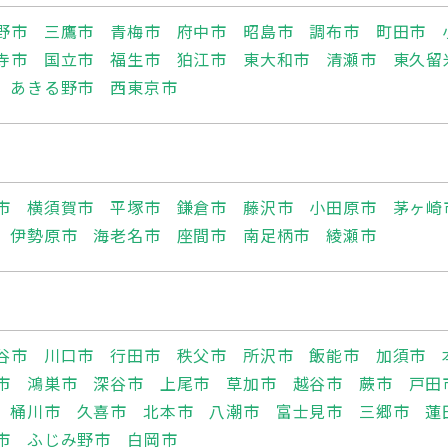
野市
三鷹市
青梅市
府中市
昭島市
調布市
町田市
寺市
国立市
福生市
狛江市
東大和市
清瀬市
東久留
あきる野市
西東京市
市
横須賀市
平塚市
鎌倉市
藤沢市
小田原市
茅ヶ崎
伊勢原市
海老名市
座間市
南足柄市
綾瀬市
谷市
川口市
行田市
秩父市
所沢市
飯能市
加須市
市
鴻巣市
深谷市
上尾市
草加市
越谷市
蕨市
戸田
桶川市
久喜市
北本市
八潮市
富士見市
三郷市
蓮
市
ふじみ野市
白岡市