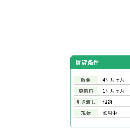
賃貸条件
4ケ月ヶ月
敷金
1ケ月ヶ月
更新料
相談
引き渡し
使用中
現状