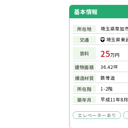
基本情報
埼玉県草加市
所在地
埼玉県東
交通
25
賃料
万円
36.42坪
建物面積
鉄骨造
構造材質
1-2階
所在階
平成11年8月
築年月
エレベーターあり