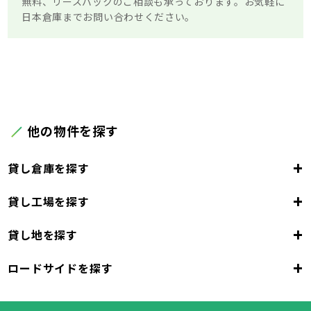
無料、リースバックのご相談も承っております。お気軽に
日本倉庫までお問い合わせください。
他の物件を探す
+
貸し倉庫を探す
+
貸し工場を探す
東京都
23区
+
貸し地を探す
東京都
千代田区
中央区
港区
新宿区
文京区
23区
+
ロードサイドを探す
東京都
台東区
墨田区
江東区
品川区
目黒区
大田区
千代田区
世田谷区
中央区
渋谷区
港区
新宿区
中野区
文京区
杉並区
23区
東京都