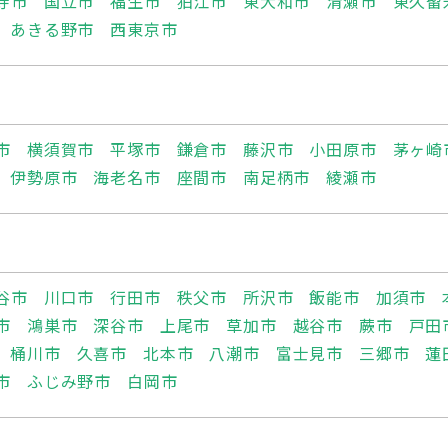
寺市
国立市
福生市
狛江市
東大和市
清瀬市
東久留
あきる野市
西東京市
市
横須賀市
平塚市
鎌倉市
藤沢市
小田原市
茅ヶ崎
伊勢原市
海老名市
座間市
南足柄市
綾瀬市
谷市
川口市
行田市
秩父市
所沢市
飯能市
加須市
市
鴻巣市
深谷市
上尾市
草加市
越谷市
蕨市
戸田
桶川市
久喜市
北本市
八潮市
富士見市
三郷市
蓮
市
ふじみ野市
白岡市