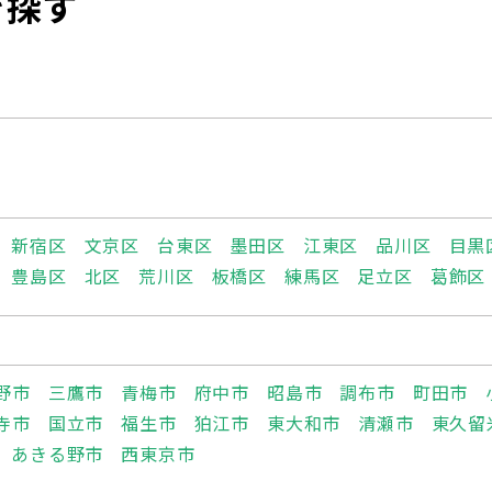
を探す
新宿区
文京区
台東区
墨田区
江東区
品川区
目黒
豊島区
北区
荒川区
板橋区
練馬区
足立区
葛飾区
野市
三鷹市
青梅市
府中市
昭島市
調布市
町田市
寺市
国立市
福生市
狛江市
東大和市
清瀬市
東久留
あきる野市
西東京市