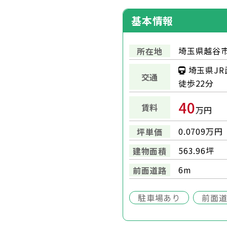
基本情報
埼玉県越谷市
所在地
埼玉県J
交通
徒歩22分
40
賃料
万円
0.0709万円
坪単価
563.96坪
建物面積
6m
前面道路
駐車場あり
前面道