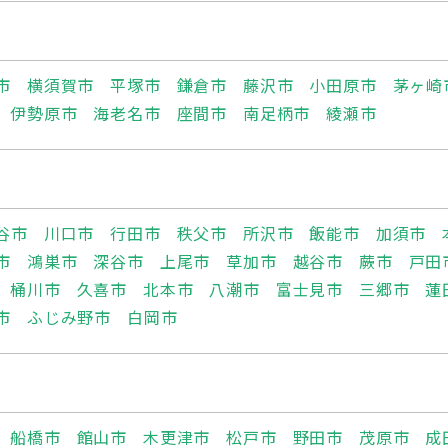
市
横須賀市
平塚市
鎌倉市
藤沢市
小田原市
茅ヶ崎
伊勢原市
海老名市
座間市
南足柄市
綾瀬市
谷市
川口市
行田市
秩父市
所沢市
飯能市
加須市
市
鴻巣市
深谷市
上尾市
草加市
越谷市
蕨市
戸田
桶川市
久喜市
北本市
八潮市
富士見市
三郷市
蓮
市
ふじみ野市
白岡市
船橋市
館山市
木更津市
松戸市
野田市
茂原市
成