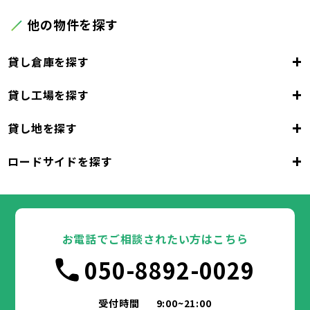
他の物件を探す
+
貸し倉庫を探す
+
貸し工場を探す
東京都
23区
+
貸し地を探す
東京都
千代田区
中央区
港区
新宿区
文京区
23区
+
ロードサイドを探す
東京都
台東区
墨田区
江東区
品川区
目黒区
大田区
千代田区
世田谷区
中央区
渋谷区
港区
新宿区
中野区
文京区
杉並区
23区
東京都
豊島区
台東区
北区
墨田区
荒川区
江東区
板橋区
品川区
練馬区
目黒区
足立区
葛飾区
大田区
千代田区
江戸川区
世田谷区
中央区
渋谷区
港区
新宿区
中野区
文京区
杉並区
23区
豊島区
台東区
北区
墨田区
荒川区
江東区
板橋区
品川区
練馬区
目黒区
足立区
お電話でご相談されたい方はこちら
葛飾区
大田区
千代田区
江戸川区
世田谷区
中央区
渋谷区
港区
新宿区
中野区
文京区
杉並区
市部
050-8892-0029
豊島区
台東区
北区
墨田区
荒川区
江東区
板橋区
品川区
練馬区
目黒区
足立区
葛飾区
大田区
江戸川区
世田谷区
渋谷区
中野区
杉並区
八王子市
立川市
武蔵野市
三鷹市
青梅市
市部
豊島区
北区
荒川区
板橋区
練馬区
足立区
受付時間
9:00~21:00
府中市
昭島市
調布市
町田市
小金井市