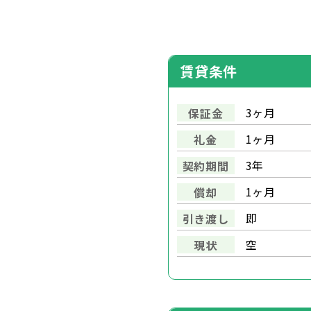
賃貸条件
3ヶ月
保証金
1ヶ月
礼金
3年
契約期間
1ヶ月
償却
即
引き渡し
空
現状