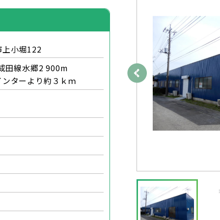
上小堀122
成田線水郷2 900m
インターより約３ｋｍ