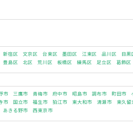
新宿区
文京区
台東区
墨田区
江東区
品川区
目黒
豊島区
北区
荒川区
板橋区
練馬区
足立区
葛飾区
野市
三鷹市
青梅市
府中市
昭島市
調布市
町田市
寺市
国立市
福生市
狛江市
東大和市
清瀬市
東久留
あきる野市
西東京市