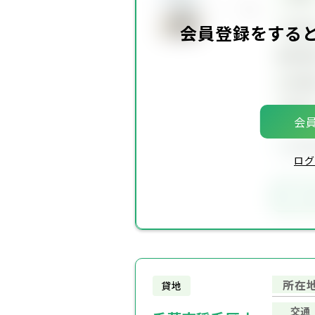
坪単
会員登録をする
建物面
土地面
築年
会員
会員
ログ
お
所在
貸地
交通