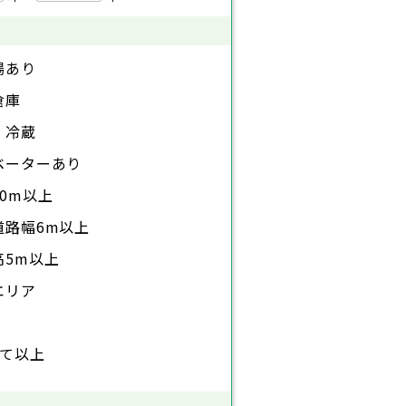
場あり
倉庫
・冷蔵
ベーターあり
0m以上
道路幅6m以上
高5m以上
エリア
建て以上