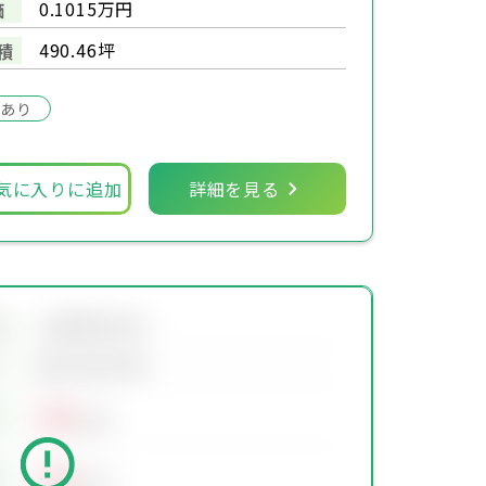
0.1015万円
価
490.46坪
積
場あり
気に入りに追加
詳細を見る
会員限定物件
地
会員限定物件
00
万円
00
万円