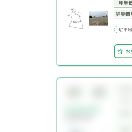
坪単
建物面
駐車
お
所在
会員限
会員限
定物件
定物件
交通
会員限定物件
賃料
会員限定物件
価格