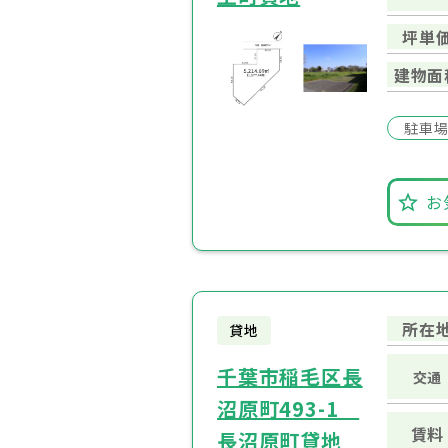
坪単
建物面
駐車
お
所在
貸地
千葉市稲毛区長
交通
沼原町493-1
賃料
長沼原町貸地