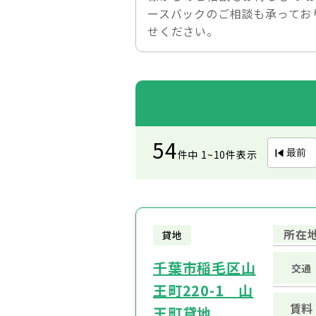
ースバックのご相談も承ってお
せください。
54
最前
件中 1~10件表示
所在
貸地
千葉市稲毛区山
交通
王町220-1 山
賃料
王町貸地