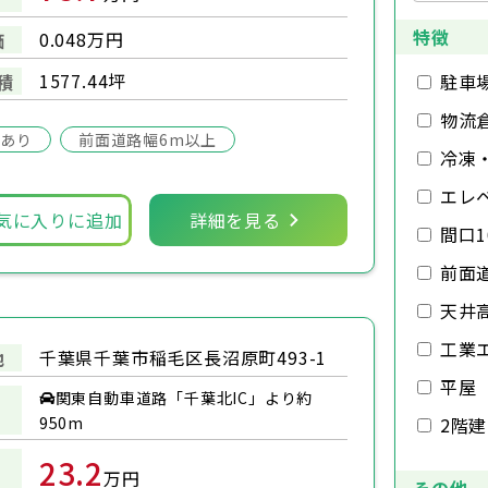
特徴
0.048万円
価
1577.44坪
積
駐車
物流
場あり
前面道路幅6m以上
冷凍
エレ
気に入りに追加
詳細を見る
間口1
前面
天井
工業
千葉県千葉市稲毛区長沼原町493-1
地
平屋
関東自動車道路「千葉北IC」より約
950m
2階
23.2
万円