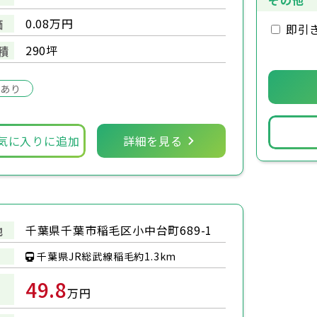
その他
0.08万円
価
即引
290坪
積
場あり
気に入りに追加
詳細を見る
千葉県千葉市稲毛区小中台町689-1
地
千葉県JR総武線稲毛約1.3km
49.8
万円