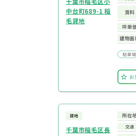
千葉市稲毛区小
中台町689-1 稲
賃料
毛貸地
坪単
建物面
駐車
お
所在
貸地
交通
千葉市稲毛区長