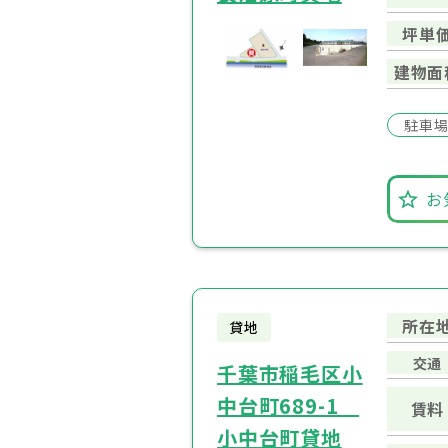
坪単
建物面
駐車
お
所在
貸地
交通
千葉市稲毛区小
中台町689-1
賃料
小中台町貸地