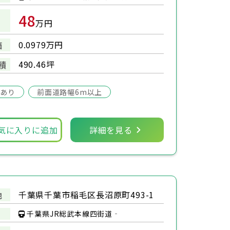
48
万円
0.0979万円
価
490.46坪
積
場あり
前面道路幅6m以上
気に入りに追加
詳細を見る
千葉県千葉市稲毛区長沼原町493-1
地
千葉県JR総武本線四街道‐