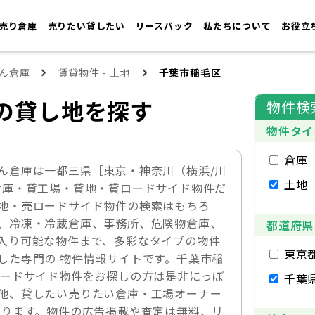
売り倉庫
売りたい貸したい
リースバック
私たちについて
お役立
ん倉庫
賃貸物件 - 土地
千葉市稲毛区
の貸し地を探す
物件検
物件タイ
倉庫
ん倉庫は一都三県［東京・神奈川（横浜/川
土地
倉庫・貸工場・貸地・貸ロードサイド物件だ
地・売ロードサイド物件の検索はもちろ
、冷凍・冷蔵倉庫、事務所、危険物倉庫、
都道府県
入り可能な物件まで、多彩なタイプの物件
東京
した専門の 物件情報サイトです。千葉市稲
ロードサイド物件をお探しの方は是非にっぽ
千葉
他、貸したい売りたい倉庫・工場オーナー
おります。物件の広告掲載や査定は無料、リ