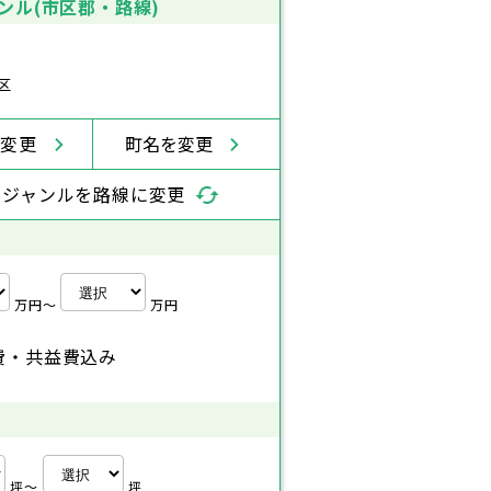
ンル(市区郡・路線)
区
を変更
町名を変更
索ジャンルを路線に変更
万円〜
万円
費・共益費込み
坪〜
坪