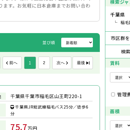
検索ジャ
ります。お気軽に日本倉庫までお問い合わ
千葉県
稲毛
市区群
並び順
検
賃料
1
前へ
次へ
最後
2
管理
千葉県千葉市稲毛区山王町220-1
地
千葉県JR総武線稲毛バス25分／徒歩6
面積
分
75.7
万円