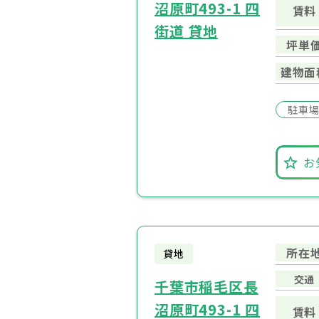
沼原町493-1 四
賃料
街道 貸地
坪単
建物面
駐車
お
所在
貸地
交通
千葉市稲毛区長
沼原町493-1 四
賃料