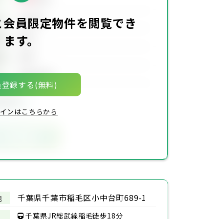
00万円
価
と会員限定物件を閲覧でき
ます。
00坪
積
00坪
積
00年00月
月
登録する(無料)
限定物件
インはこちらから
気に入りに追加
千葉県千葉市稲毛区小中台町689-1
地
千葉県JR総武線稲毛徒歩18分