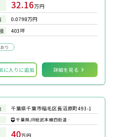
32.16
万円
0.0798万円
価
403坪
積
場あり
気に入りに追加
詳細を見る
千葉県千葉市稲毛区長沼原町493-1
地
千葉県JR総武本線四街道‐
40
万円