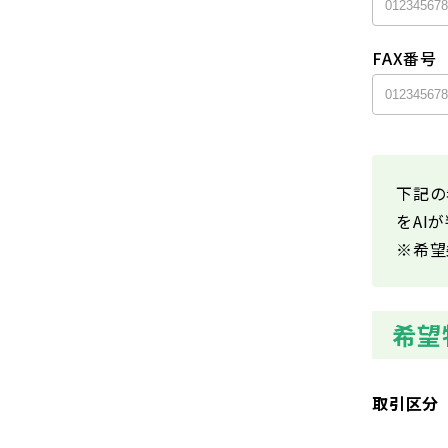
FAX番号
下記の
をAI
※希望
希望
取引区分