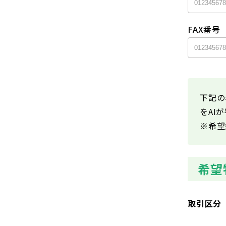
FAX番号
下記の
をAI
※希望
希望
取引区分