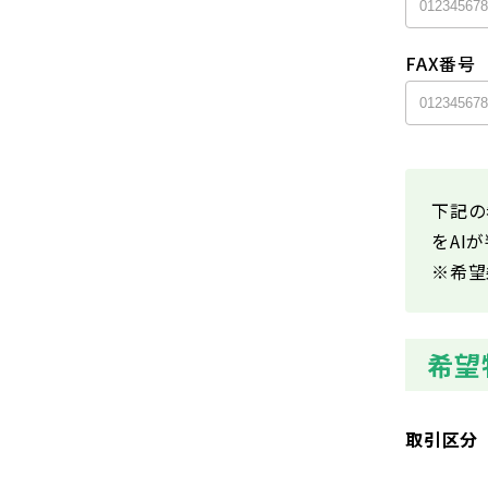
FAX番号
下記の
をAI
※希望
希望
取引区分