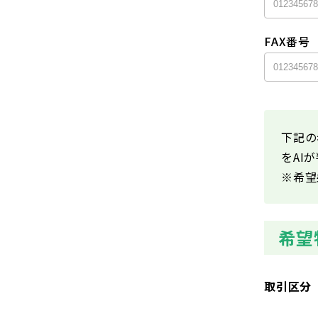
FAX番号
下記の
をAI
※希望
希望
取引区分