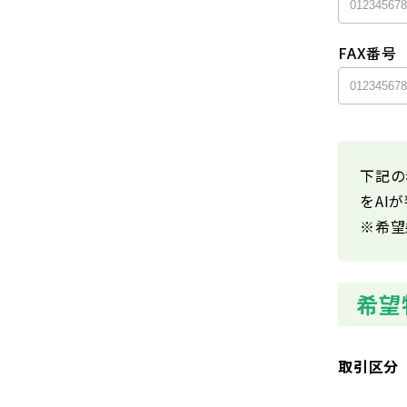
FAX番号
下記の
をAI
※希望
希望
取引区分