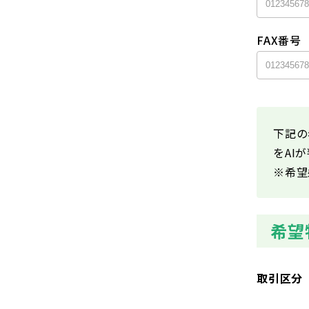
FAX番号
下記の
をAI
※希望
希望
取引区分