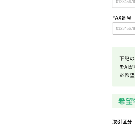
FAX番号
下記の
をAI
※希望
希望
取引区分