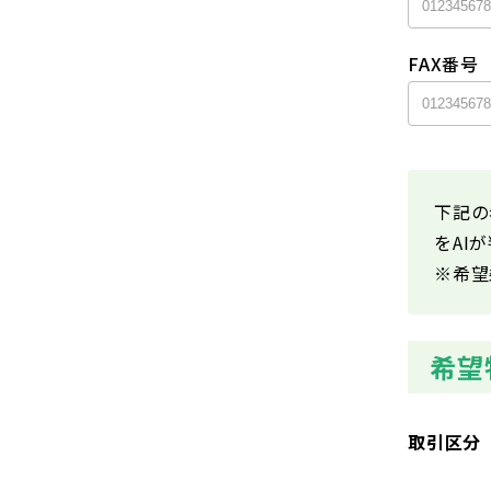
FAX番号
下記の
をAI
※希望
希望
取引区分