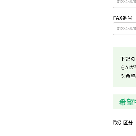
FAX番号
下記の
をAI
※希望
希望
取引区分