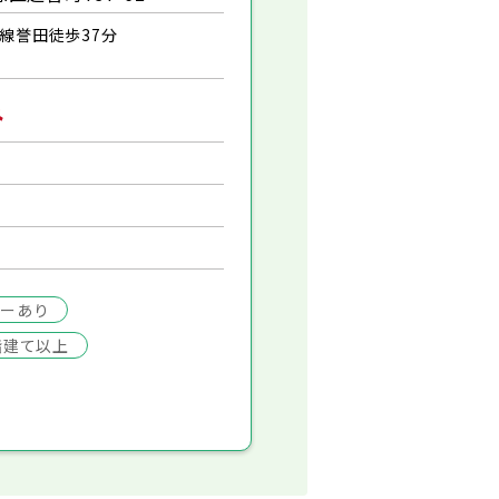
線誉田徒歩37分
み
ターあり
階建て以上