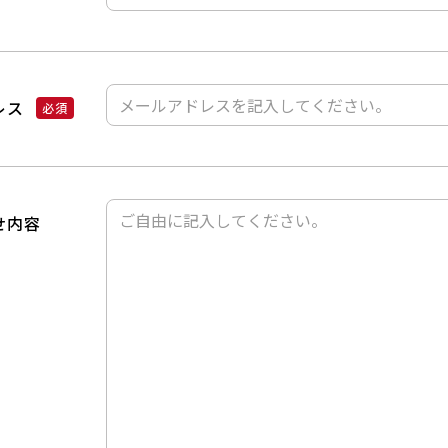
レス
せ内容