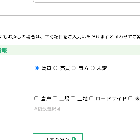
にもお探しの場合は、下記項目をご入力いただけますとあわせてご
情報
賃貸
売買
両方
未定
倉庫
工場
土地
ロードサイド
※複数選択可