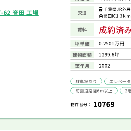
千葉県JR外房
62 誉田 工場
交通
誉田IC1.3ｋｍ
成約済
賃料
0.2501万円
坪単価
1299.6坪
建物面積
2002
築年月
駐車場あり
エレベー
前面道路幅6m以上
2
10769
物件番号：