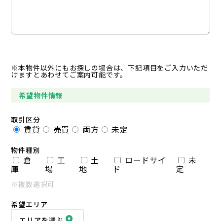
※本物件以外にもお探しの場合は、下記項目をご入力いただ
けますとあわせてご案内可能です。
希望物件情報
取引区分
賃貸
売買
両方
未定
物件種別
倉
工
土
ロードサイ
未
庫
場
地
ド
定
※複数選択可
希望エリア
エリアを選ぶ