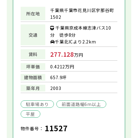
千葉県千葉市花見川区宇那谷町
所在地
1502
千葉県京成本線志津バス10
交通
分 徒歩8分
千葉北ICより2.2km
277.128
賃料
万円
坪単価
0.4212万円
建物面積
657.9坪
築年月
2003
駐車場あり
前面道路幅6m以上
平屋
11527
物件番号：