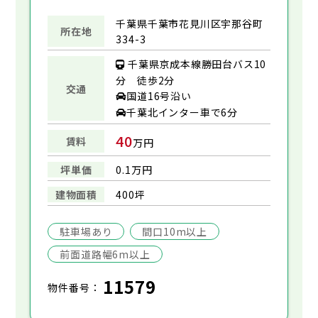
千葉県千葉市花見川区宇那谷町
所在地
334-3
千葉県京成本線勝田台バス10
分 徒歩2分
交通
国道16号沿い
千葉北インター車で6分
40
賃料
万円
坪単価
0.1万円
建物面積
400坪
駐車場あり
間口10m以上
前面道路幅6m以上
11579
物件番号：