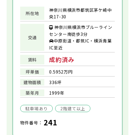
神奈川県横浜市都筑区茅ケ崎中
所在地
央17-30
神奈川県横浜市ブルーライン
センター南徒歩3分
交通
中原街道・都筑IC・横浜青葉
IC至近
成約済み
賃料
坪単価
0.5952万円
建物面積
336坪
築年月
1999年
駐車場あり
2階建て以上
241
物件番号：