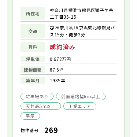
神奈川県横浜市鶴見区獅子ケ谷
所在地
二丁目35-15
神奈川県JR京浜東北線鶴見バ
交通
ス15分・徒歩3分
成約済み
賃料
坪単価
0.672万円
建物面積
87.5坪
築年月
1985年
駐車場あり
前面道路幅6m以上
天井高5m以上
工業エリア
平屋
269
物件番号：