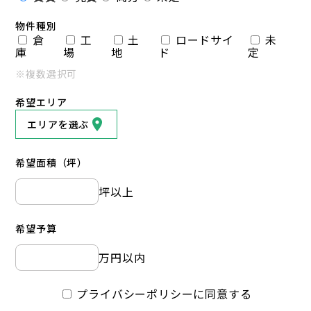
物件種別
倉
工
土
ロードサイ
未
庫
場
地
ド
定
※複数選択可
希望エリア
エリアを選ぶ
希望面積（坪）
坪以上
希望予算
万円以内
プライバシーポリシーに同意する