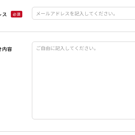
レス
せ内容