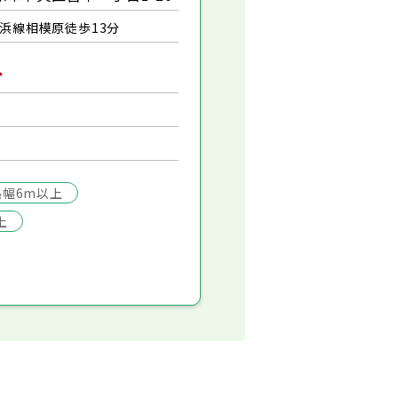
浜線相模原徒歩13分
み
路幅6m以上
上