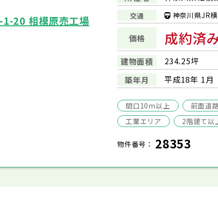
神奈川県JR横
交通
1-20 相模原売工場
成約済
価格
234.25坪
建物面積
平成18年 1月
築年月
間口10m以上
前面道
工業エリア
2階建て以
28353
物件番号：