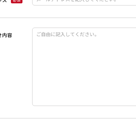
レス
せ内容