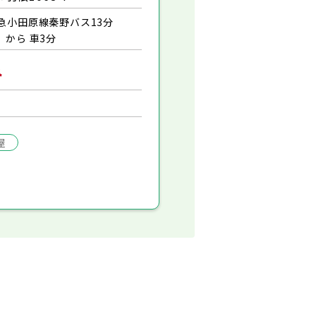
急小田原線秦野バス13分
』から 車3分
み
屋