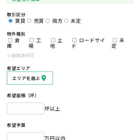
取引区分
賃貸
売買
両方
未定
物件種別
倉
工
土
ロードサイ
未
庫
場
地
ド
定
※複数選択可
希望エリア
エリアを選ぶ
希望面積（坪）
坪以上
希望予算
万円以内