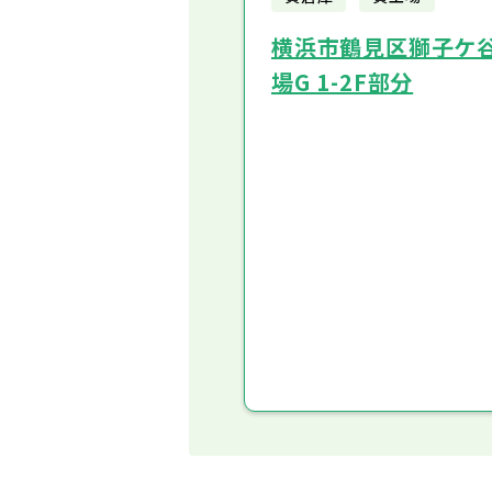
横浜市鶴見区獅子ケ谷2
場G 1-2F部分