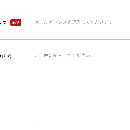
レス
せ内容