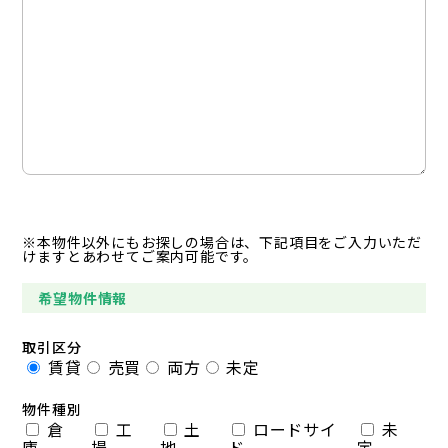
※本物件以外にもお探しの場合は、下記項目をご入力いただ
けますとあわせてご案内可能です。
希望物件情報
取引区分
賃貸
売買
両方
未定
物件種別
倉
工
土
ロードサイ
未
庫
場
地
ド
定