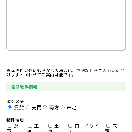
※本物件以外にもお探しの場合は、下記項目をご入力いただ
けますとあわせてご案内可能です。
希望物件情報
取引区分
賃貸
売買
両方
未定
物件種別
倉
工
土
ロードサイ
未
庫
場
地
ド
定