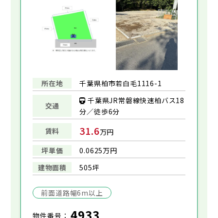
所在地
千葉県柏市若白毛1116-1
千葉県JR常磐線快速柏バス18
交通
分／徒歩6分
31.6
賃料
万円
坪単価
0.0625万円
建物面積
505坪
前面道路幅6m以上
4933
物件番号：