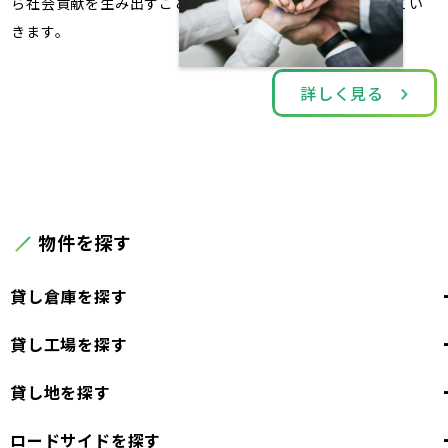
ら社会貢献を生み出すことで、持続可能な社会貢献を行ってい
きます。
詳しく見る
物件を探す
貸し倉庫を探す
貸し工場を探す
東京都
23区
貸し地を探す
東京都
千代田区
中央区
港区
新宿区
文京区
台東区
23区
ロードサイドを探す