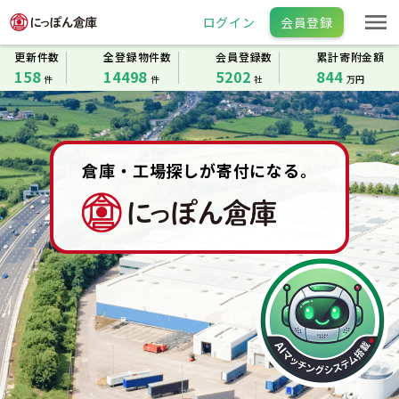
ログイン
会員登録
更新件数
全登録物件数
会員登録数
累計寄附金額
158
14498
5202
844
件
件
社
万円
倉庫・工場の「賃貸」「売買」物件検索サイト｜にっぽん
倉庫・工場探しが寄付になる。