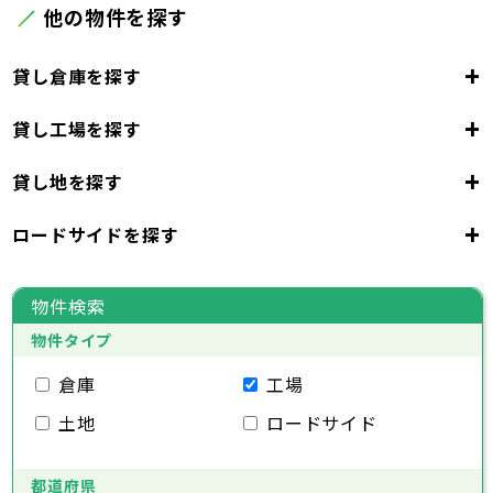
他の物件を探す
+
貸し倉庫を探す
+
貸し工場を探す
東京都
23区
+
貸し地を探す
東京都
千代田区
中央区
港区
新宿区
文京区
23区
+
ロードサイドを探す
東京都
台東区
墨田区
江東区
品川区
目黒区
大田区
千代田区
世田谷区
中央区
渋谷区
港区
新宿区
中野区
文京区
杉並区
23区
東京都
豊島区
台東区
北区
墨田区
荒川区
江東区
板橋区
品川区
練馬区
目黒区
足立区
物件検索
葛飾区
大田区
千代田区
江戸川区
世田谷区
中央区
渋谷区
港区
新宿区
中野区
文京区
杉並区
23区
物件タイプ
豊島区
台東区
北区
墨田区
荒川区
江東区
板橋区
品川区
練馬区
目黒区
足立区
葛飾区
大田区
千代田区
江戸川区
世田谷区
中央区
渋谷区
港区
新宿区
中野区
文京区
杉並区
倉庫
工場
市部
豊島区
台東区
北区
墨田区
荒川区
江東区
板橋区
品川区
練馬区
目黒区
足立区
土地
ロードサイド
葛飾区
大田区
江戸川区
世田谷区
渋谷区
中野区
杉並区
八王子市
立川市
武蔵野市
三鷹市
青梅市
市部
豊島区
北区
荒川区
板橋区
練馬区
足立区
府中市
昭島市
調布市
町田市
小金井市
葛飾区
都道府県
江戸川区