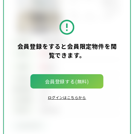
所在地
会員限定物件
会員登録をすると会員限定物件を閲
00
賃料
万円
覧できます。
00
価格
万円
坪単価
00万円
会員登録する(無料)
建物面積
00坪
ログインはこちらから
土地面積
00坪
築年月
00年00月
会員限定物件