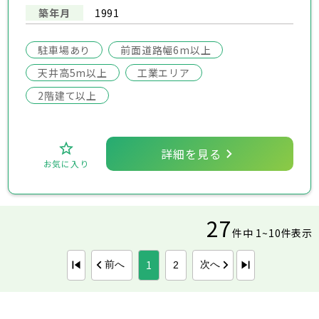
築年月
1991
駐車場あり
前面道路幅6m以上
天井高5m以上
工業エリア
2階建て以上
詳細を見る
お気に入り
27
件中 1~10件表示
1
前へ
次へ
2