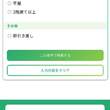
大網白里市
袖ヶ浦市
八街市
印西市
白井市
富里市
平屋
南房総市
匝瑳市
香取市
山武市
いすみ市
2階建て以上
大網白里市
その他
即引き渡し
入力内容をクリア