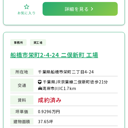
詳細を見る
お気に入り
事務所
貸工場
船橋市栄町2-4-24 二俣新町 工場
所在地
千葉県船橋市栄町二丁目4-24
千葉県JR京葉線二俣新町徒歩21分
交通
湾岸市川IC1.7km
成約済み
賃料
坪単価
0.9296万円
建物面積
37.65坪