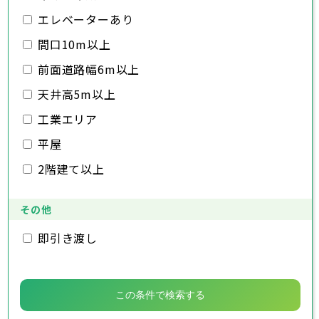
市原市
木更津市
流山市
松戸市
八千代市
野田市
我孫子市
茂原市
成田市
鴨川市
エレベーターあり
鎌ヶ谷市
佐倉市
千葉市
東金市
銚子市
君津市
旭市
市川市
富津市
習志野市
船橋市
浦安市
柏市
館山市
四街道市
勝浦市
千葉県
袖ヶ浦市
市原市
木更津市
流山市
八街市
松戸市
八千代市
印西市
野田市
白井市
我孫子市
茂原市
富里市
成田市
鴨川市
間口10m以上
南房総市
鎌ヶ谷市
佐倉市
千葉市
東金市
銚子市
匝瑳市
君津市
旭市
市川市
香取市
富津市
習志野市
船橋市
山武市
浦安市
柏市
館山市
いすみ市
四街道市
勝浦市
前面道路幅6m以上
大網白里市
袖ヶ浦市
市原市
木更津市
流山市
八街市
松戸市
八千代市
印西市
野田市
白井市
我孫子市
茂原市
富里市
成田市
鴨川市
南房総市
鎌ヶ谷市
佐倉市
東金市
匝瑳市
君津市
旭市
香取市
富津市
習志野市
山武市
浦安市
柏市
いすみ市
四街道市
勝浦市
天井高5m以上
大網白里市
袖ヶ浦市
市原市
流山市
八街市
八千代市
印西市
白井市
我孫子市
富里市
鴨川市
工業エリア
南房総市
鎌ヶ谷市
匝瑳市
君津市
香取市
富津市
山武市
浦安市
いすみ市
四街道市
大網白里市
袖ヶ浦市
八街市
印西市
白井市
富里市
平屋
南房総市
匝瑳市
香取市
山武市
いすみ市
2階建て以上
大網白里市
その他
即引き渡し