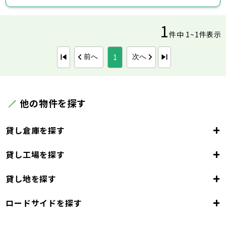
1
件中 1~1件表示
1
前へ
次へ
他の物件を探す
+
貸し倉庫を探す
+
貸し工場を探す
東京都
23区
+
貸し地を探す
東京都
千代田区
中央区
港区
新宿区
文京区
23区
+
ロードサイドを探す
東京都
台東区
墨田区
江東区
品川区
目黒区
大田区
千代田区
世田谷区
中央区
渋谷区
港区
新宿区
中野区
文京区
杉並区
23区