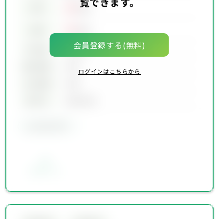
覧できます。
00
賃料
万円
00
価格
万円
会員登録する(無料)
坪単価
00万円
建物面積
00坪
ログインはこちらから
土地面積
00坪
築年月
00年00月
会員限定物件
お気に入り