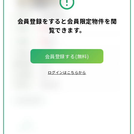
所在地
会員限定物件
会員登録をすると会員限定物件を閲
00
賃料
万円
覧できます。
00
価格
万円
坪単価
00万円
会員登録する(無料)
建物面積
00坪
ログインはこちらから
土地面積
00坪
築年月
00年00月
会員限定物件
お気に入り