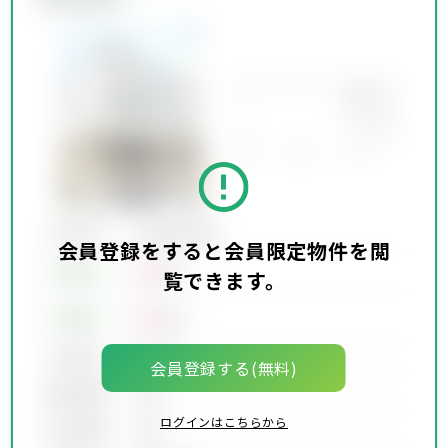
所在地
会員限定物件
会員登録をすると会員限定物件を閲
00
賃料
万円
覧できます。
00
価格
万円
坪単価
00万円
会員登録する(無料)
建物面積
00坪
ログインはこちらから
土地面積
00坪