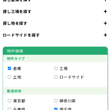
+
貸し工場を探す
東京都
23区
+
貸し地を探す
東京都
千代田区
中央区
港区
新宿区
文京区
23区
+
ロードサイドを探す
東京都
台東区
墨田区
江東区
品川区
目黒区
大田区
千代田区
世田谷区
中央区
渋谷区
港区
新宿区
中野区
文京区
杉並区
23区
東京都
豊島区
台東区
北区
墨田区
荒川区
江東区
板橋区
品川区
練馬区
目黒区
足立区
物件検索
葛飾区
大田区
千代田区
江戸川区
世田谷区
中央区
渋谷区
港区
新宿区
中野区
文京区
杉並区
23区
物件タイプ
豊島区
台東区
北区
墨田区
荒川区
江東区
板橋区
品川区
練馬区
目黒区
足立区
葛飾区
大田区
千代田区
江戸川区
世田谷区
中央区
渋谷区
港区
新宿区
中野区
文京区
杉並区
倉庫
工場
市部
豊島区
台東区
北区
墨田区
荒川区
江東区
板橋区
品川区
練馬区
目黒区
足立区
土地
ロードサイド
葛飾区
大田区
江戸川区
世田谷区
渋谷区
中野区
杉並区
八王子市
立川市
武蔵野市
三鷹市
青梅市
市部
豊島区
北区
荒川区
板橋区
練馬区
足立区
府中市
昭島市
調布市
町田市
小金井市
葛飾区
都道府県
江戸川区
小平市
八王子市
日野市
立川市
東村山市
武蔵野市
国分寺市
三鷹市
国立市
青梅市
市部
福生市
府中市
狛江市
昭島市
東大和市
調布市
町田市
清瀬市
小金井市
東久留米市
東京都
神奈川県
武蔵村山市
小平市
八王子市
日野市
立川市
多摩市
東村山市
武蔵野市
稲城市
国分寺市
羽村市
三鷹市
国立市
青梅市
市部
千葉県
埼玉県