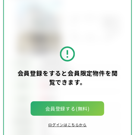
所在地
会員限定物件
会員登録をすると会員限定物件を閲
会員限定物件
交通
覧できます。
00
賃料
万円
00
価格
万円
会員登録する(無料)
坪単価
00万円
建物面積
00坪
ログインはこちらから
土地面積
00坪