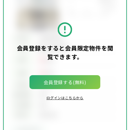
所在地
会員限定物件
会員登録をすると会員限定物件を閲
会員限定物件
交通
覧できます。
00
賃料
万円
00
価格
万円
会員登録する(無料)
坪単価
00万円
建物面積
00坪
ログインはこちらから
土地面積
00坪
築年月
00年00月