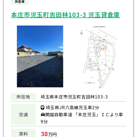
貸倉庫
本庄市児玉町吉田林103-3 児玉貸倉庫
所在地
埼玉県本庄市児玉町吉田林103-3
埼玉県JR八高線児玉車2分
交通
関越自動車道 「本庄児玉」ＩＣより車
9分
38
賃料
万円