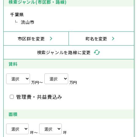
あきる野市
福生市
府中市
狛江市
昭島市
西東京市
東大和市
調布市
町田市
清瀬市
小金井市
東久留米市
検索ジャンル(市区郡・路線)
神奈川県
武蔵村山市
小平市
日野市
多摩市
東村山市
稲城市
国分寺市
羽村市
国立市
千葉県
あきる野市
福生市
狛江市
西東京市
東大和市
清瀬市
東久留米市
横浜市
川崎市
相模原市
横須賀市
平塚市
神奈川県
武蔵村山市
流山市
多摩市
稲城市
羽村市
鎌倉市
藤沢市
小田原市
茅ヶ崎市
逗子市
あきる野市
西東京市
三浦市
横浜市
秦野市
川崎市
厚木市
相模原市
大和市
横須賀市
伊勢原市
平塚市
神奈川県
市区群を変更
町名を変更
海老名市
鎌倉市
藤沢市
座間市
小田原市
南足柄市
茅ヶ崎市
綾瀬市
逗子市
三浦市
横浜市
秦野市
川崎市
厚木市
相模原市
大和市
横須賀市
伊勢原市
平塚市
神奈川県
検索ジャンルを路線に変更
海老名市
鎌倉市
藤沢市
座間市
小田原市
南足柄市
茅ヶ崎市
綾瀬市
逗子市
埼玉県
三浦市
横浜市
秦野市
川崎市
厚木市
相模原市
大和市
横須賀市
伊勢原市
平塚市
賃料
海老名市
鎌倉市
藤沢市
座間市
小田原市
南足柄市
茅ヶ崎市
綾瀬市
逗子市
さいたま市
川越市
熊谷市
川口市
行田市
埼玉県
三浦市
秦野市
厚木市
大和市
伊勢原市
秩父市
所沢市
飯能市
加須市
本庄市
万円〜
万円
海老名市
座間市
南足柄市
綾瀬市
東松山市
さいたま市
春日部市
川越市
狭山市
熊谷市
羽生市
川口市
鴻巣市
行田市
埼玉県
管理費・共益費込み
深谷市
秩父市
上尾市
所沢市
草加市
飯能市
越谷市
加須市
蕨市
本庄市
戸田市
入間市
東松山市
さいたま市
朝霞市
春日部市
川越市
志木市
狭山市
熊谷市
和光市
羽生市
川口市
新座市
鴻巣市
行田市
埼玉県
桶川市
深谷市
秩父市
久喜市
上尾市
所沢市
北本市
草加市
飯能市
八潮市
越谷市
加須市
富士見市
蕨市
本庄市
戸田市
面積
三郷市
入間市
東松山市
さいたま市
蓮田市
朝霞市
春日部市
川越市
坂戸市
志木市
狭山市
熊谷市
幸手市
和光市
羽生市
川口市
鶴ヶ島市
新座市
鴻巣市
行田市
日高市
桶川市
深谷市
秩父市
吉川市
久喜市
上尾市
所沢市
ふじみ野市
北本市
草加市
飯能市
八潮市
越谷市
加須市
白岡市
富士見市
蕨市
本庄市
戸田市
坪〜
坪
三郷市
入間市
東松山市
蓮田市
朝霞市
春日部市
坂戸市
志木市
狭山市
幸手市
和光市
羽生市
鶴ヶ島市
新座市
鴻巣市