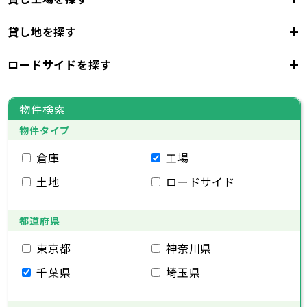
東京都
23区
+
貸し地を探す
東京都
千代田区
中央区
港区
新宿区
文京区
23区
+
ロードサイドを探す
東京都
台東区
墨田区
江東区
品川区
目黒区
大田区
千代田区
世田谷区
中央区
渋谷区
港区
新宿区
中野区
文京区
杉並区
23区
東京都
豊島区
台東区
北区
墨田区
荒川区
江東区
板橋区
品川区
練馬区
目黒区
足立区
物件検索
葛飾区
大田区
千代田区
江戸川区
世田谷区
中央区
渋谷区
港区
新宿区
中野区
文京区
杉並区
23区
物件タイプ
豊島区
台東区
北区
墨田区
荒川区
江東区
板橋区
品川区
練馬区
目黒区
足立区
葛飾区
大田区
千代田区
江戸川区
世田谷区
中央区
渋谷区
港区
新宿区
中野区
文京区
杉並区
倉庫
工場
市部
豊島区
台東区
北区
墨田区
荒川区
江東区
板橋区
品川区
練馬区
目黒区
足立区
土地
ロードサイド
葛飾区
大田区
江戸川区
世田谷区
渋谷区
中野区
杉並区
八王子市
立川市
武蔵野市
三鷹市
青梅市
市部
豊島区
北区
荒川区
板橋区
練馬区
足立区
府中市
昭島市
調布市
町田市
小金井市
葛飾区
都道府県
江戸川区
小平市
八王子市
日野市
立川市
東村山市
武蔵野市
国分寺市
三鷹市
国立市
青梅市
市部
福生市
府中市
狛江市
昭島市
東大和市
調布市
町田市
清瀬市
小金井市
東久留米市
東京都
神奈川県
武蔵村山市
小平市
八王子市
日野市
立川市
多摩市
東村山市
武蔵野市
稲城市
国分寺市
羽村市
三鷹市
国立市
青梅市
市部
千葉県
埼玉県
あきる野市
福生市
府中市
狛江市
昭島市
西東京市
東大和市
調布市
町田市
清瀬市
小金井市
東久留米市
武蔵村山市
小平市
八王子市
日野市
立川市
多摩市
東村山市
武蔵野市
稲城市
国分寺市
羽村市
三鷹市
国立市
青梅市