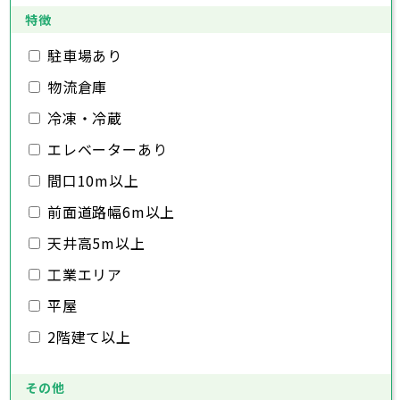
日高市
桶川市
深谷市
吉川市
久喜市
上尾市
ふじみ野市
北本市
草加市
八潮市
越谷市
白岡市
富士見市
蕨市
戸田市
特徴
千葉県
三郷市
入間市
蓮田市
朝霞市
坂戸市
志木市
幸手市
和光市
鶴ヶ島市
新座市
日高市
桶川市
駐車場あり
吉川市
久喜市
ふじみ野市
北本市
八潮市
白岡市
富士見市
千葉市
銚子市
市川市
船橋市
館山市
千葉県
三郷市
蓮田市
坂戸市
幸手市
鶴ヶ島市
物流倉庫
木更津市
松戸市
野田市
茂原市
成田市
日高市
吉川市
ふじみ野市
白岡市
佐倉市
千葉市
東金市
銚子市
旭市
市川市
習志野市
船橋市
柏市
館山市
勝浦市
千葉県
冷凍・冷蔵
市原市
木更津市
流山市
松戸市
八千代市
野田市
我孫子市
茂原市
成田市
鴨川市
エレベーターあり
鎌ヶ谷市
佐倉市
千葉市
東金市
銚子市
君津市
旭市
市川市
富津市
習志野市
船橋市
浦安市
柏市
館山市
四街道市
勝浦市
千葉県
袖ヶ浦市
市原市
木更津市
流山市
八街市
松戸市
八千代市
印西市
野田市
白井市
我孫子市
茂原市
富里市
成田市
鴨川市
間口10m以上
南房総市
鎌ヶ谷市
佐倉市
千葉市
東金市
銚子市
匝瑳市
君津市
旭市
市川市
香取市
富津市
習志野市
船橋市
山武市
浦安市
柏市
館山市
いすみ市
四街道市
勝浦市
前面道路幅6m以上
大網白里市
袖ヶ浦市
市原市
木更津市
流山市
八街市
松戸市
八千代市
印西市
野田市
白井市
我孫子市
茂原市
富里市
成田市
鴨川市
南房総市
鎌ヶ谷市
佐倉市
東金市
匝瑳市
君津市
旭市
香取市
富津市
習志野市
山武市
浦安市
柏市
いすみ市
四街道市
勝浦市
天井高5m以上
大網白里市
袖ヶ浦市
市原市
流山市
八街市
八千代市
印西市
白井市
我孫子市
富里市
鴨川市
工業エリア
南房総市
鎌ヶ谷市
匝瑳市
君津市
香取市
富津市
山武市
浦安市
いすみ市
四街道市
大網白里市
袖ヶ浦市
八街市
印西市
白井市
富里市
平屋
南房総市
匝瑳市
香取市
山武市
いすみ市
2階建て以上
大網白里市
その他