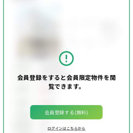
所在地
会員限定物件
会員登録をすると会員限定物件を閲
会員限定物件
交通
覧できます。
00
賃料
万円
00
価格
万円
会員登録する(無料)
坪単価
00万円
建物面積
00坪
ログインはこちらから