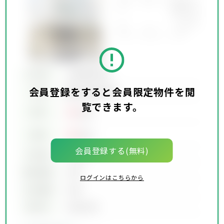
所在地
会員限定物件
会員登録をすると会員限定物件を閲
会員限定物件
交通
覧できます。
00
賃料
万円
00
価格
万円
会員登録する(無料)
坪単価
00万円
建物面積
00坪
ログインはこちらから
土地面積
00坪
築年月
00年00月