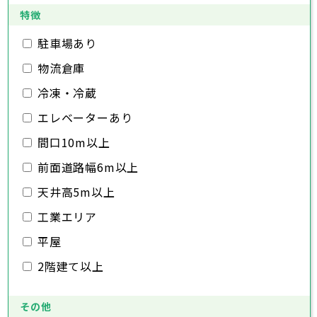
日高市
桶川市
深谷市
吉川市
久喜市
上尾市
ふじみ野市
北本市
草加市
八潮市
越谷市
白岡市
富士見市
蕨市
戸田市
特徴
千葉県
三郷市
入間市
蓮田市
朝霞市
坂戸市
志木市
幸手市
和光市
鶴ヶ島市
新座市
日高市
桶川市
駐車場あり
吉川市
久喜市
ふじみ野市
北本市
八潮市
白岡市
富士見市
千葉市
銚子市
市川市
船橋市
館山市
千葉県
三郷市
蓮田市
坂戸市
幸手市
鶴ヶ島市
物流倉庫
木更津市
松戸市
野田市
茂原市
成田市
日高市
吉川市
ふじみ野市
白岡市
佐倉市
千葉市
東金市
銚子市
旭市
市川市
習志野市
船橋市
柏市
館山市
勝浦市
千葉県
冷凍・冷蔵
市原市
木更津市
流山市
松戸市
八千代市
野田市
我孫子市
茂原市
成田市
鴨川市
エレベーターあり
鎌ヶ谷市
佐倉市
千葉市
東金市
銚子市
君津市
旭市
市川市
富津市
習志野市
船橋市
浦安市
柏市
館山市
四街道市
勝浦市
千葉県
袖ヶ浦市
市原市
木更津市
流山市
八街市
松戸市
八千代市
印西市
野田市
白井市
我孫子市
茂原市
富里市
成田市
鴨川市
間口10m以上
南房総市
鎌ヶ谷市
佐倉市
千葉市
東金市
銚子市
匝瑳市
君津市
旭市
市川市
香取市
富津市
習志野市
船橋市
山武市
浦安市
柏市
館山市
いすみ市
四街道市
勝浦市
前面道路幅6m以上
大網白里市
袖ヶ浦市
市原市
木更津市
流山市
八街市
松戸市
八千代市
印西市
野田市
白井市
我孫子市
茂原市
富里市
成田市
鴨川市
南房総市
鎌ヶ谷市
佐倉市
東金市
匝瑳市
君津市
旭市
香取市
富津市
習志野市
山武市
浦安市
柏市
いすみ市
四街道市
勝浦市
天井高5m以上
大網白里市
袖ヶ浦市
市原市
流山市
八街市
八千代市
印西市
白井市
我孫子市
富里市
鴨川市
工業エリア
南房総市
鎌ヶ谷市
匝瑳市
君津市
香取市
富津市
山武市
浦安市
いすみ市
四街道市
大網白里市
袖ヶ浦市
八街市
印西市
白井市
富里市
平屋
南房総市
匝瑳市
香取市
山武市
いすみ市
2階建て以上
大網白里市
その他