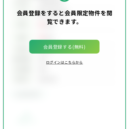
所在地
会員限定物件
会員登録をすると会員限定物件を閲
会員限定物件
交通
覧できます。
00
賃料
万円
00
価格
万円
会員登録する(無料)
坪単価
00万円
建物面積
00坪
ログインはこちらから
土地面積
00坪
築年月
00年00月
会員限定物件
お気に入り