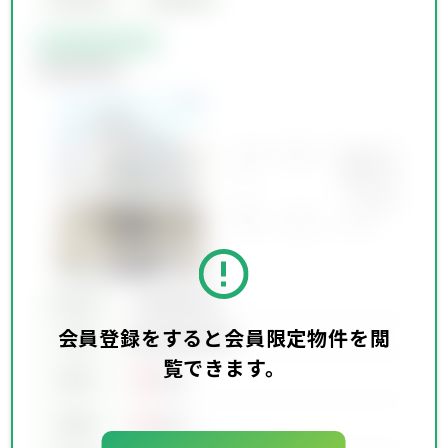
会員限定物件
会員限定物件
所在地
会員限定物件
会員登録をすると会員限定物件を閲
会員限定物件
交通
覧できます。
00
賃料
万円
00
価格
万円