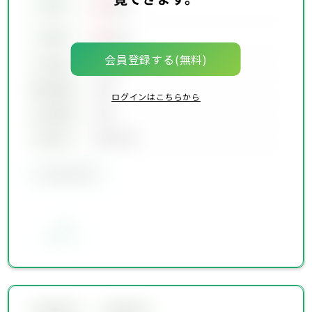
00
賃料
万円
00
価格
万円
会員登録する(無料)
坪単価
00万円
建物面積
00坪
ログインはこちらから
土地面積
00坪
築年月
00年00月
会員限定物件
お気に入り
会員限定物件
会員限定物件