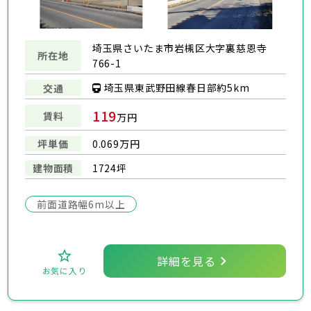
埼玉県さいたま市岩槻区大字裏慈恩寺
所在地
766-1
埼玉県東武野田線春日部約5km
交通
119
賃料
万円
坪単価
0.069万円
建物面積
1724坪
前面道路幅6m以上
詳細を見る
お気に入り