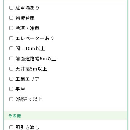
鎌ヶ谷市
佐倉市
千葉市
東金市
銚子市
君津市
旭市
市川市
富津市
習志野市
船橋市
浦安市
柏市
館山市
四街道市
勝浦市
千葉県
駐車場あり
袖ヶ浦市
市原市
木更津市
流山市
八街市
松戸市
八千代市
印西市
野田市
白井市
我孫子市
茂原市
富里市
成田市
鴨川市
南房総市
鎌ヶ谷市
佐倉市
千葉市
東金市
銚子市
匝瑳市
君津市
旭市
市川市
香取市
富津市
習志野市
船橋市
山武市
浦安市
柏市
館山市
いすみ市
四街道市
勝浦市
物流倉庫
大網白里市
袖ヶ浦市
市原市
木更津市
流山市
八街市
松戸市
八千代市
印西市
野田市
白井市
我孫子市
茂原市
富里市
成田市
鴨川市
冷凍・冷蔵
南房総市
鎌ヶ谷市
佐倉市
東金市
匝瑳市
君津市
旭市
香取市
富津市
習志野市
山武市
浦安市
柏市
いすみ市
四街道市
勝浦市
大網白里市
袖ヶ浦市
市原市
流山市
八街市
八千代市
印西市
白井市
我孫子市
富里市
鴨川市
エレベーターあり
南房総市
鎌ヶ谷市
匝瑳市
君津市
香取市
富津市
山武市
浦安市
いすみ市
四街道市
間口10m以上
大網白里市
袖ヶ浦市
八街市
印西市
白井市
富里市
南房総市
匝瑳市
香取市
山武市
いすみ市
前面道路幅6m以上
大網白里市
天井高5m以上
工業エリア
平屋
2階建て以上
その他
即引き渡し