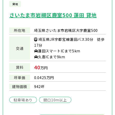
貸地
さいたま市岩槻区鹿室500 蓮田 貸地
所在地
埼玉県さいたま市岩槻区大字鹿室500
埼玉県JR宇都宮線蓮田バス30分 徒歩
17分
交通
蓮田スマートICまで5km
久喜ICまで9km
40
賃料
万円
坪単価
0.0425万円
建物面積
942坪
駐車場あり
間口10m以上