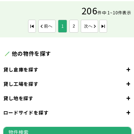
206
件中 1~10件表示
1
前へ
次へ
2
他の物件を探す
+
貸し倉庫を探す
+
貸し工場を探す
東京都
23区
+
貸し地を探す
東京都
千代田区
中央区
港区
新宿区
文京区
23区
+
ロードサイドを探す
東京都
台東区
墨田区
江東区
品川区
目黒区
大田区
千代田区
世田谷区
中央区
渋谷区
港区
新宿区
中野区
文京区
杉並区
23区
東京都
豊島区
台東区
北区
墨田区
荒川区
江東区
板橋区
品川区
練馬区
目黒区
足立区
物件検索