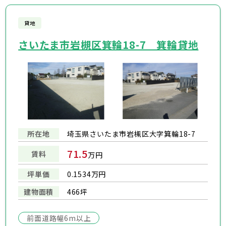
貸地
さいたま市岩槻区箕輪18-7 箕輪貸地
所在地
埼玉県さいたま市岩槻区大字箕輪18-7
71.5
賃料
万円
坪単価
0.1534万円
建物面積
466坪
前面道路幅6m以上